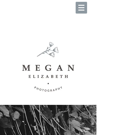
B O O K Y O U R S E S S I O
N