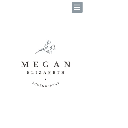
B O O K Y O U R S E S S I O
N