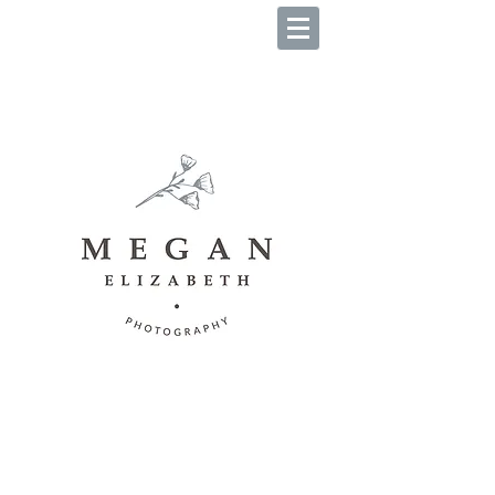
B O O K Y O U R S E S S I O
N