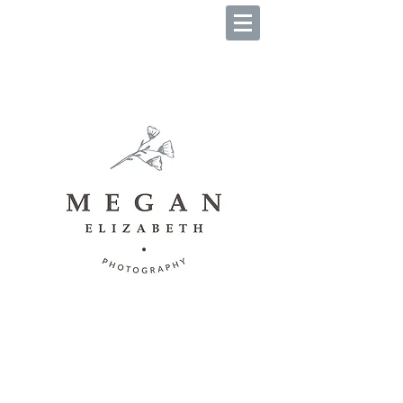
B O O K Y O U R S E S S I O
N