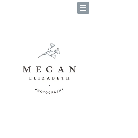
B O O K Y O U R S E S S I O
N