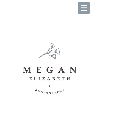
B O O K Y O U R S E S S I O
N